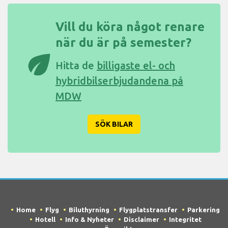
Vill du köra något renare
när du är på semester?
eco
Hitta de
billigaste el- och
hybridbilserbjudandena på
MDW
SÖK BILAR
Home
Flyg
Biluthyrning
Flygplatstransfer
Parkering
Hotell
Info & Nyheter
Disclaimer
Integritet