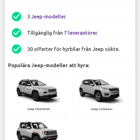
check_circle
3
Jeep-modeller
.
check_circle
Tillgänglig från
7 leverantörer
.
check_circle
30 offerter för hyrbilar från Jeep sökte.
Populära Jeep-modeller att hyra:
Jeep Cherokee
Jeep Compass