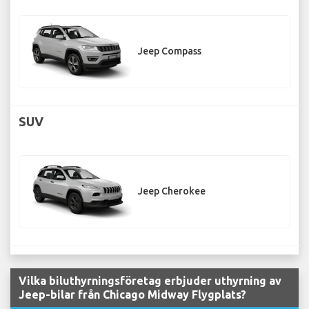
Jeep Compass
SUV
Jeep Cherokee
Vilka biluthyrningsföretag erbjuder uthyrning av
Jeep-bilar från Chicago Midway Flygplats?