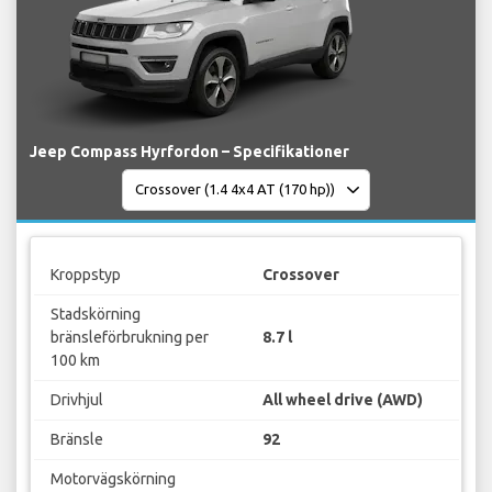
Jeep Compass Hyrfordon – Specifikationer
Kroppstyp
Crossover
Stadskörning
bränsleförbrukning per
8.7 l
100 km
Drivhjul
All wheel drive (AWD)
Bränsle
92
Motorvägskörning