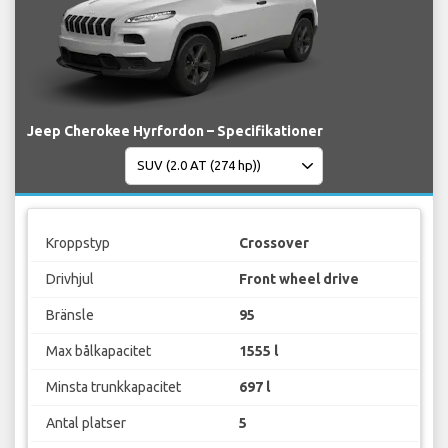
Jeep Cherokee Hyrfordon – Specifikationer
Kroppstyp
Crossover
Drivhjul
Front wheel drive
Bränsle
95
Max bålkapacitet
1555 l
Minsta trunkkapacitet
697 l
Antal platser
5