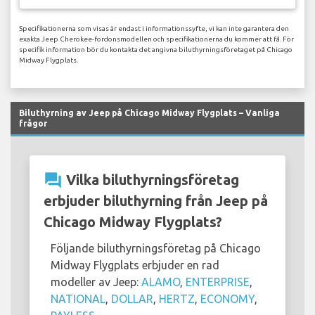
Specifikationerna som visas är endast i informationssyfte, vi kan inte garantera den
exakta Jeep Cherokee-fordonsmodellen och specifikationerna du kommer att få. För
specifik information bör du kontakta det angivna biluthyrningsföretaget på Chicago
Midway Flygplats.
Biluthyrning av Jeep på Chicago Midway Flygplats – Vanliga
frågor
question_answer
Vilka biluthyrningsföretag
erbjuder biluthyrning från Jeep på
Chicago Midway Flygplats?
Följande biluthyrningsföretag på Chicago
Midway Flygplats erbjuder en rad
modeller av Jeep:
ALAMO
,
ENTERPRISE
,
NATIONAL
,
DOLLAR
,
HERTZ
,
ECONOMY
,