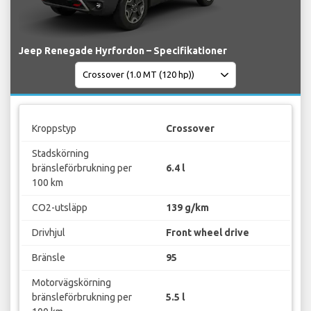
Jeep Renegade Hyrfordon – Specifikationer
Kroppstyp
Crossover
Stadskörning
bränsleförbrukning per
6.4 l
100 km
CO2-utsläpp
139 g/km
Drivhjul
Front wheel drive
Bränsle
95
Motorvägskörning
bränsleförbrukning per
5.5 l