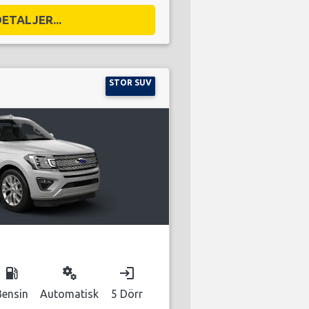
DETALJER...
STOR SUV
local_gas_station
miscellaneous_services
login
Bensin
Automatisk
5 Dörr