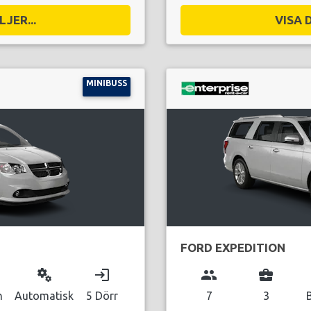
JER...
VISA 
MINIBUSS
FORD EXPEDITION
miscellaneous_services
login
group
business_center
n
Automatisk
5 Dörr
7
3