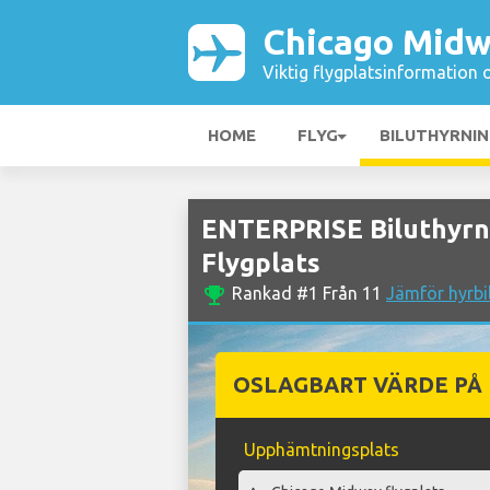
Chicago Midw
Viktig flygplatsinformation 
HOME
FLYG
BILUTHYRNI
ENTERPRISE Biluthyrn
Flygplats
emoji_events
Rankad #1 Från 11
Jämför hyrbi
OSLAGBART VÄRDE PÅ
Upphämtningsplats