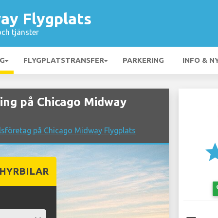
ay Flygplats
och tjänster
NG
FLYGPLATSTRANSFER
PARKERING
INFO & N
ing på Chicago Midway
lsföretag på Chicago Midway Flygplats
st
 HYRBILAR
emo