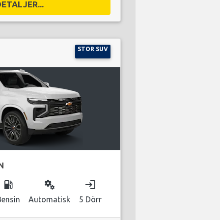
DETALJER...
STOR SUV
N
local_gas_station
miscellaneous_services
login
Bensin
Automatisk
5 Dörr