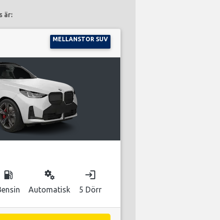
 är:
MELLANSTOR SUV
local_gas_station
miscellaneous_services
login
Bensin
Automatisk
5 Dörr