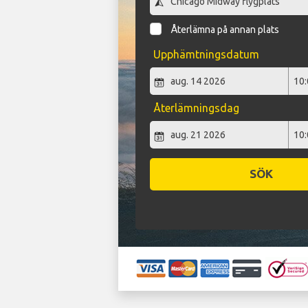
Återlämna på annan plats
Upphämtningsdatum
Återlämningsdag
SÖK