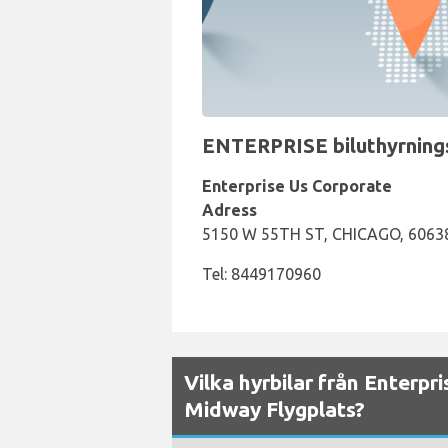
ENTERPRISE biluthyrningsd
Enterprise Us Corporate
Adress
5150 W 55TH ST, CHICAGO, 60638, I
Tel: 8449170960
Vilka hyrbilar från Enterpri
Midway Flygplats?