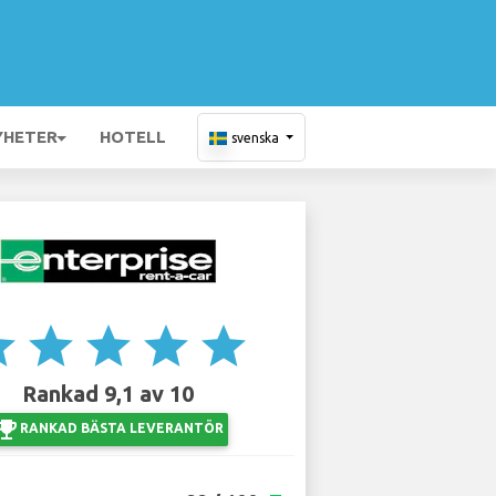
YHETER
HOTELL
svenska
ar
star
star
star
star
Rankad 9,1 av 10
ji_events
RANKAD BÄSTA LEVERANTÖR