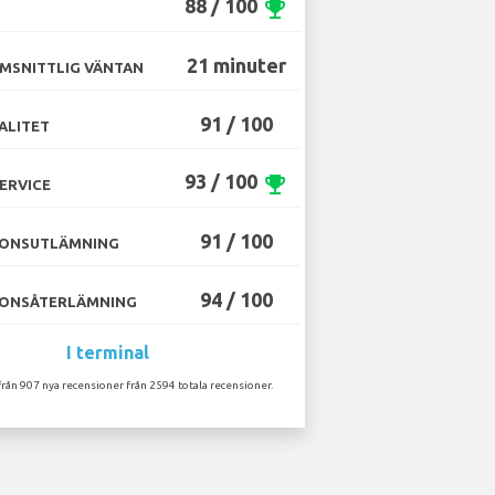
88 / 100
emoji_events
21 minuter
MSNITTLIG VÄNTAN
91 / 100
ALITET
93 / 100
emoji_events
ERVICE
91 / 100
ONSUTLÄMNING
94 / 100
ONSÅTERLÄMNING
I terminal
från 907 nya recensioner från 2594 totala recensioner.