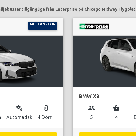
iljebussar tillgängliga från Enterprise på Chicago Midway Flygplats
MELLANSTOR
BMW X3
miscellaneous_services
login
group
business_center
n
Automatisk
4 Dörr
5
4