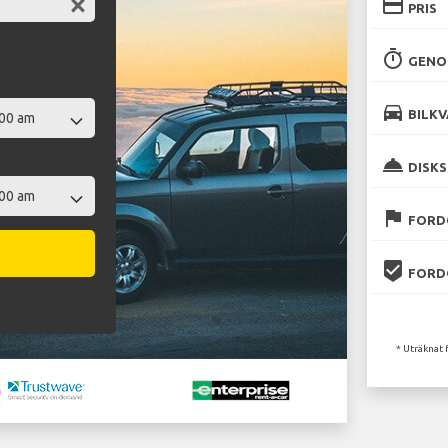
credit_card
PRIS
timer
GENO
directions_car
BILKV
room_service
DISKS
flag
FORD
beenhere
FORD
* Uträknat 