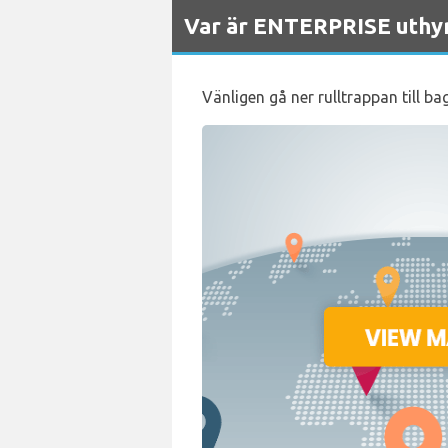
Var är ENTERPRISE uthyr
Vänligen gå ner rulltrappan till b