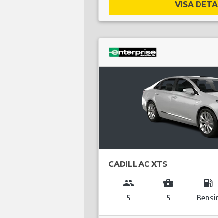
VISA DETAL
CADILLAC XTS
group
business_center
local_gas_station
5
5
Bensi