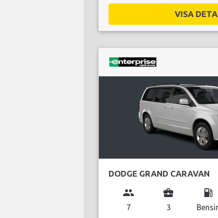
VISA DETAL
DODGE GRAND CARAVAN
group
business_center
local_gas_station
7
3
Bensi