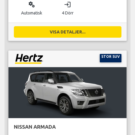
miscellaneous_services
login
Automatisk
4 Dörr
VISA DETALJER...
STOR SUV
NISSAN ARMADA