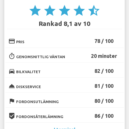
star
star
star
star
star_half
Rankad 8,1 av 10
credit_card
78 / 100
PRIS
timer
20 minuter
GENOMSNITTLIG VÄNTAN
directions_car
82 / 100
BILKVALITET
room_service
81 / 100
DISKSERVICE
flag
80 / 100
FORDONSUTLÄMNING
beenhere
86 / 100
FORDONSÅTERLÄMNING