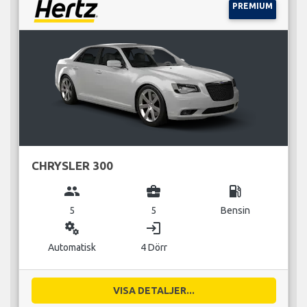
PREMIUM
CHRYSLER 300
group
business_center
local_gas_station
5
5
Bensin
miscellaneous_services
login
Automatisk
4 Dörr
VISA DETALJER...