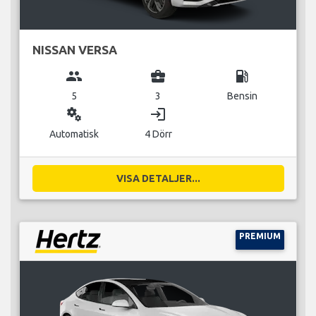
NISSAN VERSA
group
business_center
local_gas_station
5
3
Bensin
miscellaneous_services
login
Automatisk
4 Dörr
VISA DETALJER...
PREMIUM