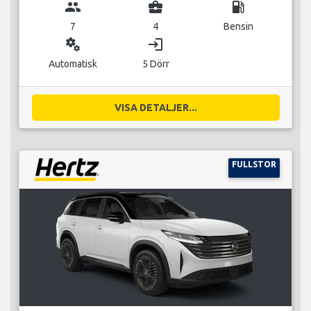
group
business_center
local_gas_station
7
4
Bensin
miscellaneous_services
login
Automatisk
5 Dörr
VISA DETALJER...
FULLSTOR