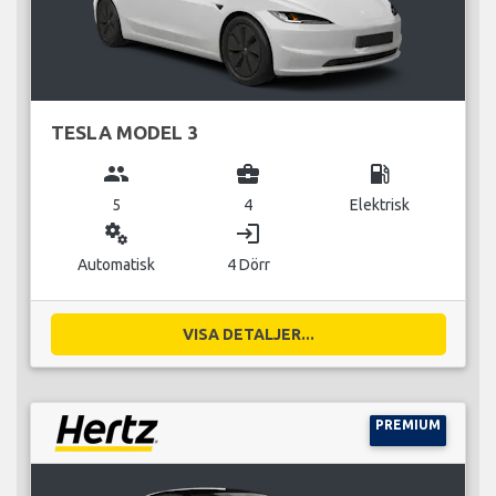
TESLA MODEL 3
group
business_center
local_gas_station
5
4
Elektrisk
miscellaneous_services
login
Automatisk
4 Dörr
VISA DETALJER...
PREMIUM