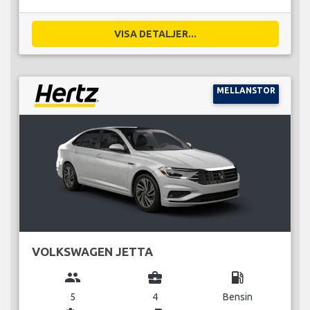
VISA DETALJER...
MELLANSTOR
VOLKSWAGEN JETTA
group
business_center
local_gas_station
5
4
Bensin