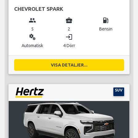
CHEVROLET SPARK
group
business_center
local_gas_station
5
2
Bensin
miscellaneous_services
login
Automatisk
4 Dörr
VISA DETALJER...
SUV