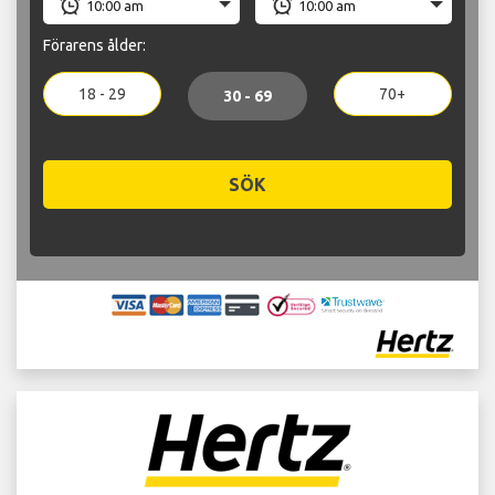
Förarens ålder:
18 - 29
70+
30 - 69
SÖK