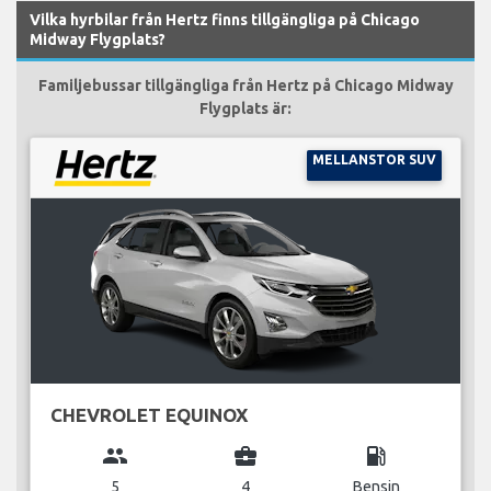
Vilka hyrbilar från Hertz finns tillgängliga på Chicago
Midway Flygplats?
Familjebussar tillgängliga från Hertz på Chicago Midway
Flygplats är:
MELLANSTOR SUV
CHEVROLET EQUINOX
group
business_center
local_gas_station
5
4
Bensin