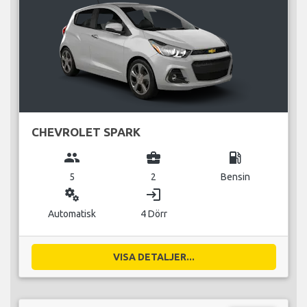
CHEVROLET SPARK
group
business_center
local_gas_station
5
2
Bensin
miscellaneous_services
login
Automatisk
4 Dörr
VISA DETALJER...