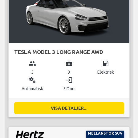
TESLA MODEL 3 LONG RANGE AWD
group
business_center
local_gas_station
5
3
Elektrisk
miscellaneous_services
login
Automatisk
5 Dörr
VISA DETALJER...
MELLANSTOR SUV