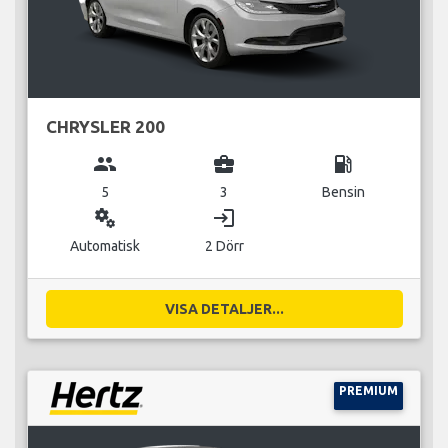
CHRYSLER 200
group
business_center
local_gas_station
5
3
Bensin
miscellaneous_services
login
Automatisk
2 Dörr
VISA DETALJER...
PREMIUM