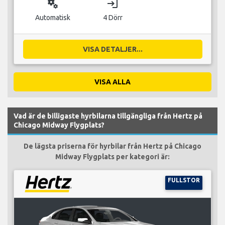
miscellaneous_services
login
Automatisk
4 Dörr
VISA DETALJER...
VISA ALLA
Vad är de billigaste hyrbilarna tillgängliga från Hertz på
Chicago Midway Flygplats?
De lägsta priserna för hyrbilar från Hertz på Chicago
Midway Flygplats per kategori är:
FULLSTOR