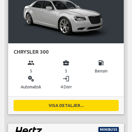
CHRYSLER 300
group
business_center
local_gas_station
5
5
Bensin
miscellaneous_services
login
Automatisk
4 Dörr
VISA DETALJER...
MINIBUSS