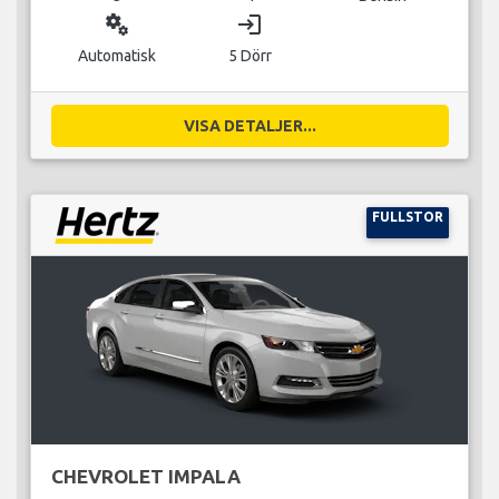
miscellaneous_services
login
Automatisk
5 Dörr
VISA DETALJER...
FULLSTOR
CHEVROLET IMPALA