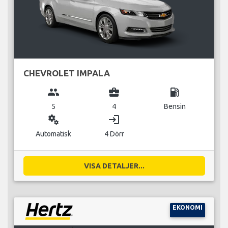
CHEVROLET IMPALA
group
business_center
local_gas_station
5
4
Bensin
miscellaneous_services
login
Automatisk
4 Dörr
VISA DETALJER...
EKONOMI