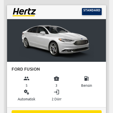
STANDARD
FORD FUSION
group
business_center
local_gas_station
5
3
Bensin
miscellaneous_services
login
Automatisk
2 Dörr