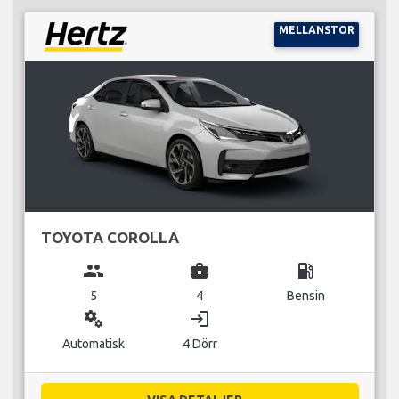
MELLANSTOR
TOYOTA COROLLA
group
business_center
local_gas_station
5
4
Bensin
miscellaneous_services
login
Automatisk
4 Dörr