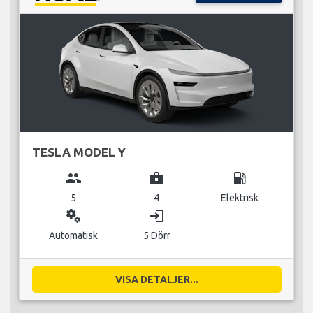
TESLA MODEL Y
group
business_center
local_gas_station
5
4
Elektrisk
miscellaneous_services
login
Automatisk
5 Dörr
VISA DETALJER...