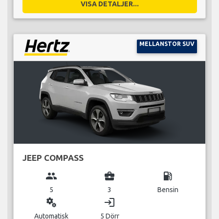
VISA DETALJER...
MELLANSTOR SUV
JEEP COMPASS
group
business_center
local_gas_station
5
3
Bensin
miscellaneous_services
login
Automatisk
5 Dörr