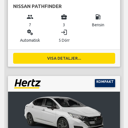
NISSAN PATHFINDER
group
business_center
local_gas_station
7
3
Bensin
miscellaneous_services
login
Automatisk
5 Dörr
VISA DETALJER...
KOMPAKT