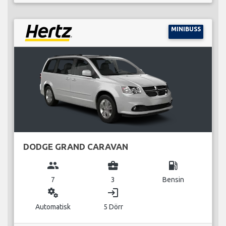
MINIBUSS
DODGE GRAND CARAVAN
group
business_center
local_gas_station
7
3
Bensin
miscellaneous_services
login
Automatisk
5 Dörr