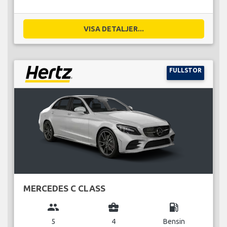
VISA DETALJER...
FULLSTOR
MERCEDES C CLASS
group
business_center
local_gas_station
5
4
Bensin