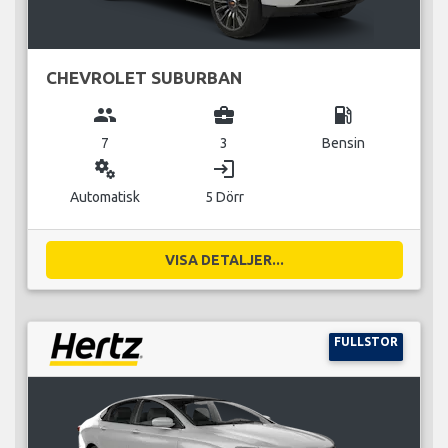
CHEVROLET SUBURBAN
group
business_center
local_gas_station
7
3
Bensin
miscellaneous_services
login
Automatisk
5 Dörr
VISA DETALJER...
FULLSTOR