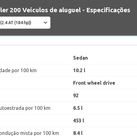
ler 200 Veículos de aluguel - Especificações
Sedan
dade por 100 km
10.2 l
Front wheel drive
92
utoestrada por 100 km
6.5 l
453 l
ondução mista por 100 km
8.4 l