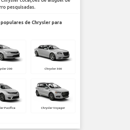
 Chrysler cotações de aluguel de
rro pesquisadas.
populares de Chrysler para
ysler 200
Chrysler 300
ler Pacifica
Chrysler Voyager