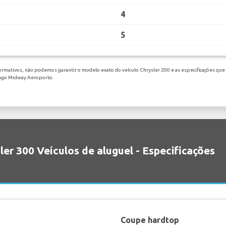
4
5
ormativos, não podemos garantir o modelo exato do veículo Chrysler 200 e as especificações que 
cago Midway Aeroporto.
ler 300 Veículos de aluguel - Especificações
Coupe hardtop