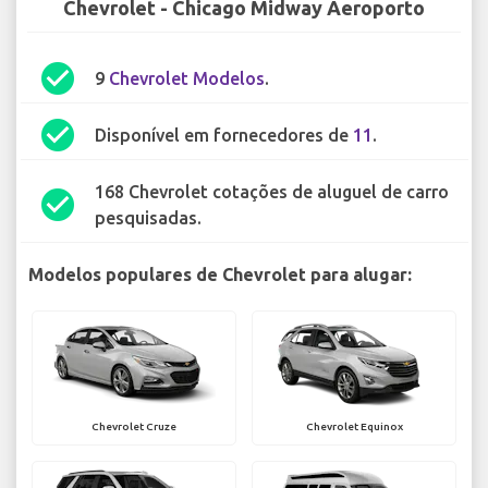
Chevrolet - Chicago Midway Aeroporto
check_circle
9
Chevrolet Modelos
.
check_circle
Disponível em fornecedores de
11
.
168 Chevrolet cotações de aluguel de carro
check_circle
pesquisadas.
Modelos populares de Chevrolet para alugar:
Chevrolet Cruze
Chevrolet Equinox