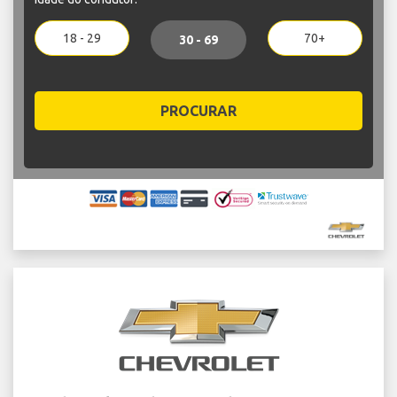
18 - 29
70+
30 - 69
PROCURAR