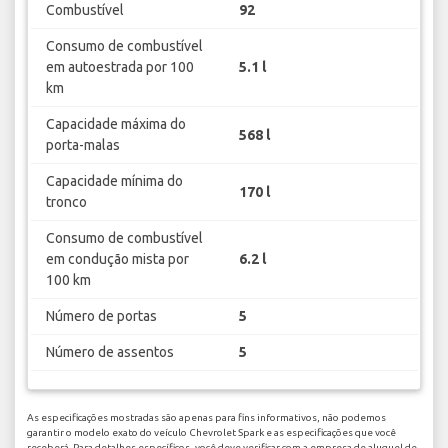
Combustível
92
Consumo de combustível
em autoestrada por 100
5.1 l
km
Capacidade máxima do
568 l
porta-malas
Capacidade mínima do
170 l
tronco
Consumo de combustível
em condução mista por
6.2 l
100 km
Número de portas
5
Número de assentos
5
As especificações mostradas são apenas para fins informativos, não podemos
garantir o modelo exato do veículo Chevrolet Spark e as especificações que você
receberá. Para detalhes específicos, você deve verificar com a empresa de aluguel de