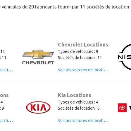
 véhicules de 20 fabricants fourni par 11 sociétés de locatio
Chevrolet Locations
 12
Types de véhicules : 9
: 11
Sociétés de location : 11
V
oir les voitures de location de Ford
V
oir les voitures de location de Chevrolet
ions
Kia Locations
 4
Types de véhicules : 4
: 9
Sociétés de location : 6
V
oir les voitures de location de Chrysler
V
oir les voitures de location de Kia