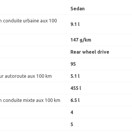
Sedan
 conduite urbaine aux 100
9.1 l
147 g/km
Rear wheel drive
95
r autoroute aux 100 km
5.1 l
455 l
 conduite mixte aux 100 km
6.5 l
4
5