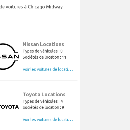
n de voitures à Chicago Midway
Nissan Locations
Types de véhicules : 8
Sociétés de location : 11
V
oir les voitures de location de Nissan
Toyota Locations
Types de véhicules : 4
Sociétés de location : 9
V
oir les voitures de location de Toyota