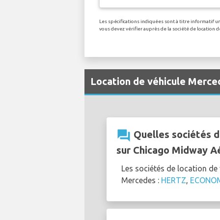
Les spécifications indiquées sont à titre informatif 
vous devez vérifier auprès de la société de location
Location de véhicule Merc
question_answer
Quelles sociétés d
sur Chicago Midway A
Les sociétés de location d
Mercedes :
HERTZ
,
ECONO