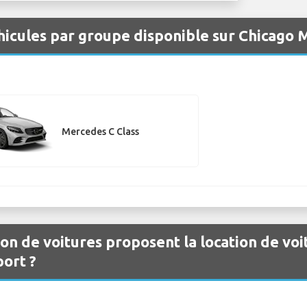
hicules par groupe disponible sur Chicago
Mercedes C Class
ion de voitures proposent la location de vo
ort ?