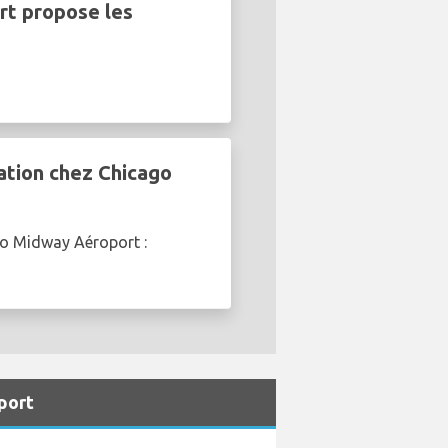
rt propose les
ation chez Chicago
go Midway Aéroport :
port