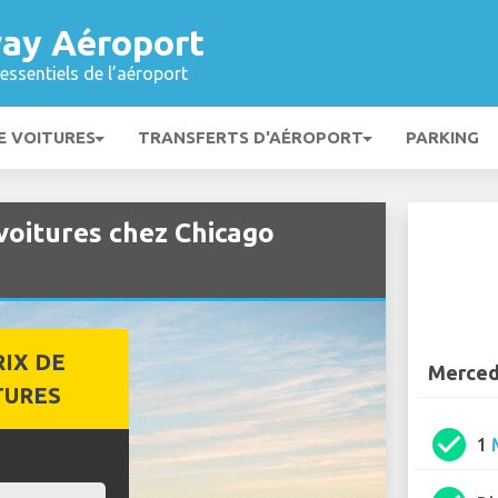
ay Aéroport
essentiels de l’aéroport
E VOITURES
TRANSFERTS D'AÉROPORT
PARKING
voitures chez Chicago
RIX DE
Merced
TURES
check_circle
1