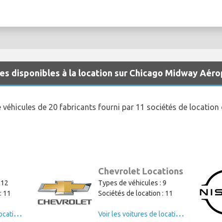
es disponibles à la location sur Chicago Midway Aéro
 véhicules de 20 fabricants fourni par 11 sociétés de locatio
Chevrolet Locations
 12
Types de véhicules : 9
: 11
Sociétés de location : 11
V
oir les voitures de location de Ford
V
oir les voitures de location de Chevrolet