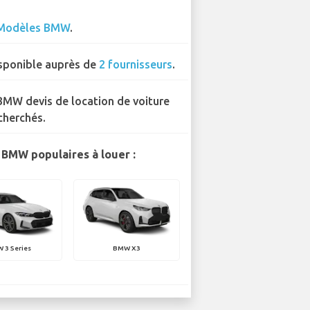
Modèles BMW
.
sponible auprès de
2 fournisseurs
.
BMW devis de location de voiture
cherchés.
BMW populaires à louer :
 3 Series
BMW X3