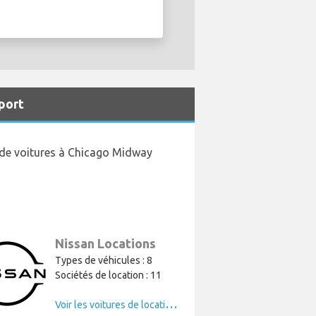
port
n de voitures à Chicago Midway
Nissan Locations
Types de véhicules : 8
Sociétés de location : 11
V
oir les voitures de location de Nissan