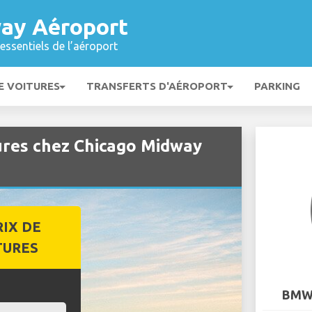
ay Aéroport
essentiels de l’aéroport
E VOITURES
TRANSFERTS D'AÉROPORT
PARKING
ures chez Chicago Midway
RIX DE
TURES
BMW 