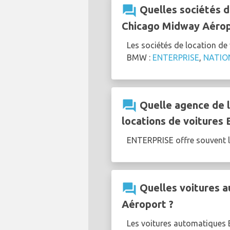
question_answer
Quelles sociétés d
Chicago Midway Aérop
Les sociétés de location d
BMW :
ENTERPRISE
,
NATIO
question_answer
Quelle agence de l
locations de voitures
ENTERPRISE offre souvent 
question_answer
Quelles voitures a
Aéroport ?
Les voitures automatiques 