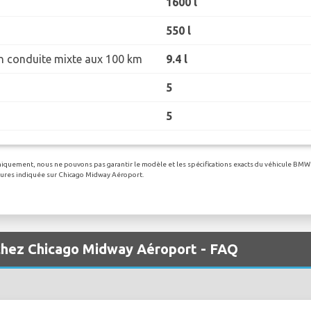
1600 l
550 l
 conduite mixte aux 100 km
9.4 l
5
5
 uniquement, nous ne pouvons pas garantir le modèle et les spécifications exacts du véhicule BMW 
oitures indiquée sur Chicago Midway Aéroport.
chez Chicago Midway Aéroport - FAQ