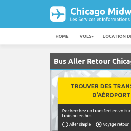
Chicago Midw
Les Services et Informations 
HOME
VOLS
LOCATION D
Bus Aller Retour Chic
TROUVER DES TRAN
D'AÉROPORT
Recherchez un transfert en voitur
train ou en bus
Aller simple
Voyage retour