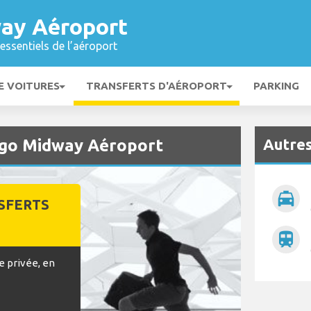
ay Aéroport
essentiels de l’aéroport
E VOITURES
TRANSFERTS D'AÉROPORT
PARKING
Autres
ago Midway Aéroport
local_taxi
SFERTS
train
e privée, en