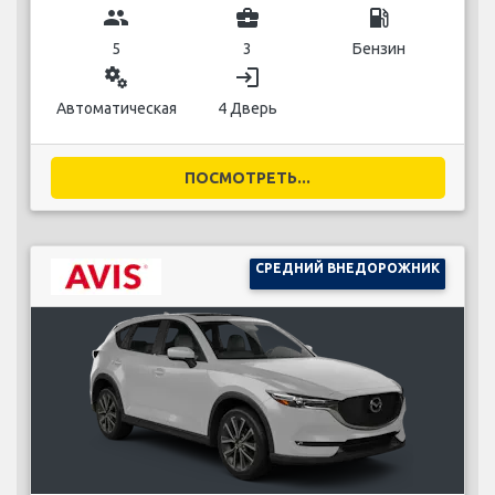
group
business_center
local_gas_station
5
3
Бензин
miscellaneous_services
login
Автоматическая
4 Дверь
ПОСМОТРЕТЬ...
СРЕДНИЙ ВНЕДОРОЖНИК