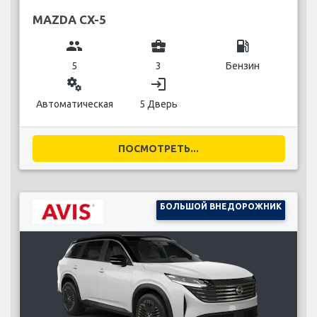
MAZDA CX-5
group
business_center
local_gas_station
5
3
Бензин
miscellaneous_services
login
Автоматическая
5 Дверь
ПОСМОТРЕТЬ...
БОЛЬШОЙ ВНЕДОРОЖНИК