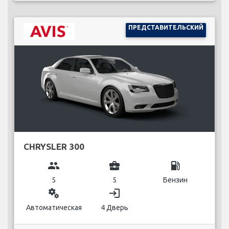
ПРЕДСТАВИТЕЛЬСКИЙ
CHRYSLER 300
group
business_center
local_gas_station
5
5
Бензин
miscellaneous_services
login
Автоматическая
4 Дверь