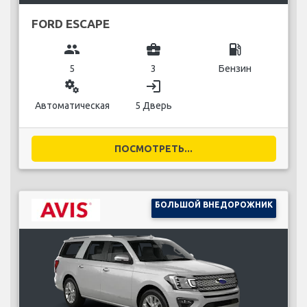
FORD ESCAPE
group
business_center
local_gas_station
5
3
Бензин
miscellaneous_services
login
Автоматическая
5 Дверь
ПОСМОТРЕТЬ...
БОЛЬШОЙ ВНЕДОРОЖНИК