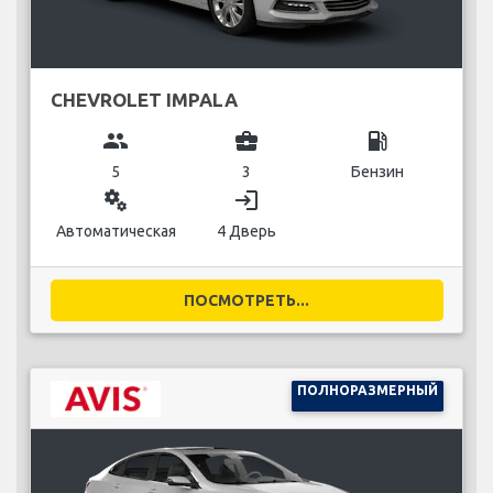
CHEVROLET IMPALA
group
business_center
local_gas_station
5
3
Бензин
miscellaneous_services
login
Автоматическая
4 Дверь
ПОСМОТРЕТЬ...
ПОЛНОРАЗМЕРНЫЙ