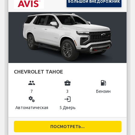
БОЛЬШОЙ ВНЕДОРОЖНИК
CHEVROLET TAHOE
group
business_center
local_gas_station
7
3
Бензин
miscellaneous_services
login
Автоматическая
5 Дверь
ПОСМОТРЕТЬ...