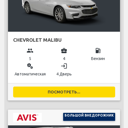
CHEVROLET MALIBU
group
business_center
local_gas_station
5
4
Бензин
miscellaneous_services
login
Автоматическая
4 Дверь
ПОСМОТРЕТЬ...
БОЛЬШОЙ ВНЕДОРОЖНИК