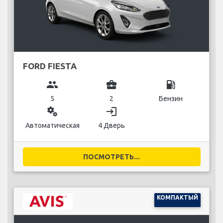
FORD FIESTA
group
business_center
local_gas_station
5
2
Бензин
miscellaneous_services
login
Автоматическая
4 Дверь
ПОСМОТРЕТЬ...
КОМПАКТЫЙ