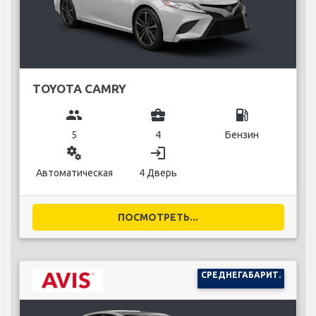
TOYOTA CAMRY
group
business_center
local_gas_station
5
4
Бензин
miscellaneous_services
login
Автоматическая
4 Дверь
ПОСМОТРЕТЬ...
СРЕДНЕГАБАРИТ.