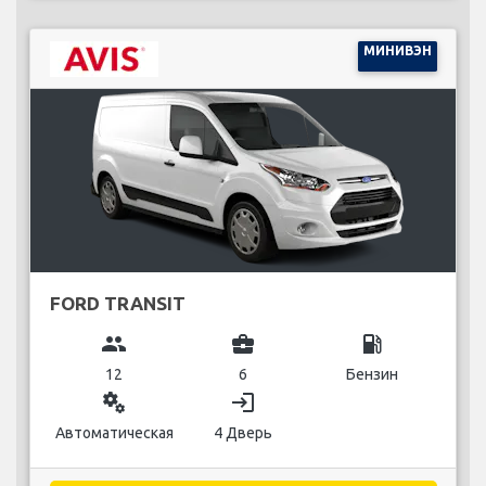
МИНИВЭН
FORD TRANSIT
group
business_center
local_gas_station
12
6
Бензин
miscellaneous_services
login
Автоматическая
4 Дверь