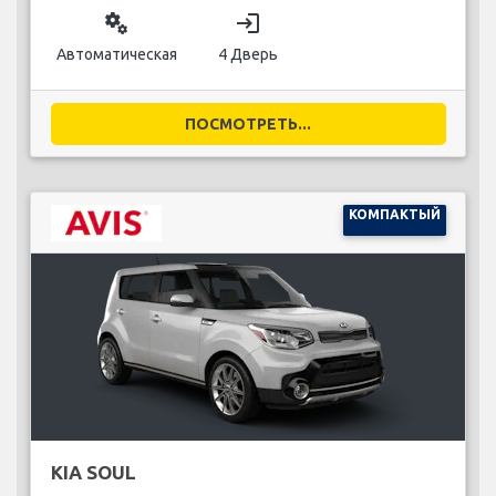
miscellaneous_services
login
Автоматическая
4 Дверь
ПОСМОТРЕТЬ...
КОМПАКТЫЙ
KIA SOUL