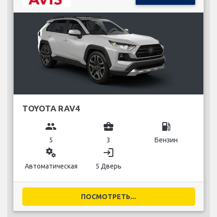
TOYOTA RAV4
group
business_center
local_gas_station
5
3
Бензин
miscellaneous_services
login
Автоматическая
5 Дверь
ПОСМОТРЕТЬ...