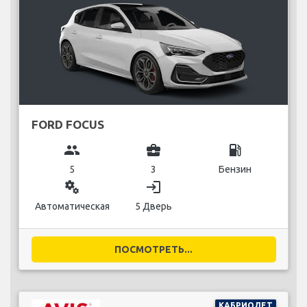
FORD FOCUS
group
business_center
local_gas_station
5
3
Бензин
miscellaneous_services
login
Автоматическая
5 Дверь
ПОСМОТРЕТЬ...
КАБРИОЛЕТ