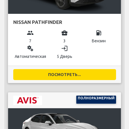
NISSAN PATHFINDER
group
business_center
local_gas_station
7
3
Бензин
miscellaneous_services
login
Автоматическая
5 Дверь
ПОСМОТРЕТЬ...
ПОЛНОРАЗМЕРНЫЙ