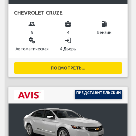
CHEVROLET CRUZE
group
business_center
local_gas_station
5
4
Бензин
miscellaneous_services
login
Автоматическая
4 Дверь
ПОСМОТРЕТЬ...
ПРЕДСТАВИТЕЛЬСКИЙ