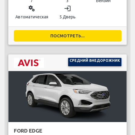
7
3
Бензин
miscellaneous_services
login
Автоматическая
5 Дверь
ПОСМОТРЕТЬ...
СРЕДНИЙ ВНЕДОРОЖНИК
FORD EDGE