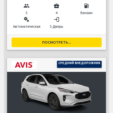
group
business_center
local_gas_station
5
4
Бензин
miscellaneous_services
login
Автоматическая
5 Дверь
ПОСМОТРЕТЬ...
СРЕДНИЙ ВНЕДОРОЖНИК