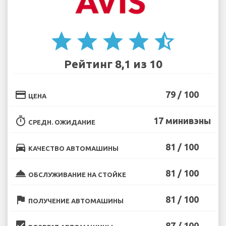
star
star
star
star
star_half
Рейтинг 8,1 из 10
credit_card
79 / 100
ЦЕНА
timer
17 минивэны
СРЕДН. ОЖИДАНИЕ
directions_car
81 / 100
КАЧЕСТВО АВТОМАШИНЫ
room_service
81 / 100
ОБСЛУЖИВАНИЕ НА СТОЙКЕ
flag
81 / 100
ПОЛУЧЕНИЕ АВТОМАШИНЫ
beenhere
87 / 100