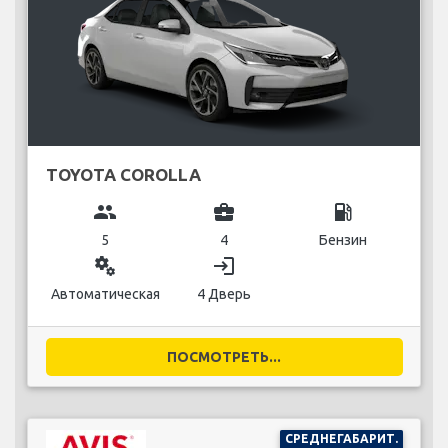
TOYOTA COROLLA
group
business_center
local_gas_station
5
4
Бензин
miscellaneous_services
login
Автоматическая
4 Дверь
ПОСМОТРЕТЬ...
СРЕДНЕГАБАРИТ.