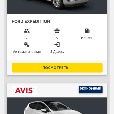
FORD EXPEDITION
group
business_center
local_gas_station
7
5
Бензин
miscellaneous_services
login
Автоматическая
5 Дверь
ПОСМОТРЕТЬ...
ЭКОНОМНЫЙ