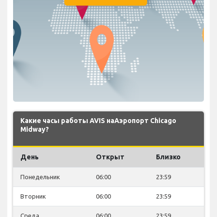
Какие часы работы AVIS наАэропорт Chicago
Midway?
День
Открыт
Близко
Понедельник
06:00
23:59
Вторник
06:00
23:59
Среда
06:00
23:59