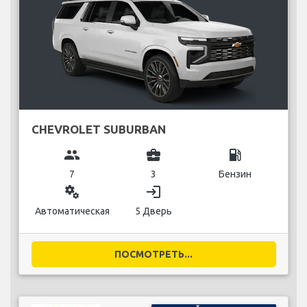
CHEVROLET SUBURBAN
group
business_center
local_gas_station
7
3
Бензин
miscellaneous_services
login
Автоматическая
5 Дверь
ПОСМОТРЕТЬ...