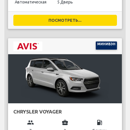
Автоматическая
5 Дверь
ПОСМОТРЕТЬ...
МИНИВЭН
CHRYSLER VOYAGER
group
business_center
local_gas_station