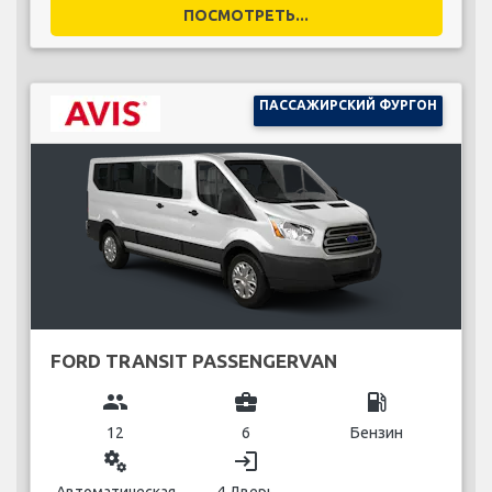
ПОСМОТРЕТЬ...
ПАССАЖИРСКИЙ ФУРГОН
FORD TRANSIT PASSENGERVAN
group
business_center
local_gas_station
12
6
Бензин
miscellaneous_services
login